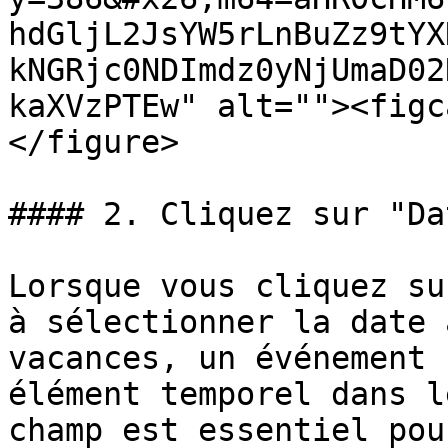
hdGljL2JsYW5rLnBuZz9tYX
kNGRjc0NDImdz0yNjUmaD02
kaXVzPTEw" alt=""><figc
</figure>

#### 2. Cliquez sur "Dat
Lorsque vous cliquez su
à sélectionner la date 
vacances, un événement 
élément temporel dans l
champ est essentiel pou