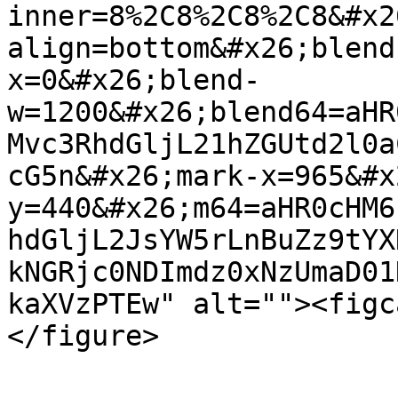
inner=8%2C8%2C8%2C8&#x2
align=bottom&#x26;blend
x=0&#x26;blend-
w=1200&#x26;blend64=aHR
Mvc3RhdGljL21hZGUtd2l0a
cG5n&#x26;mark-x=965&#x
y=440&#x26;m64=aHR0cHM6
hdGljL2JsYW5rLnBuZz9tYX
kNGRjc0NDImdz0xNzUmaD01
kaXVzPTEw" alt=""><figc