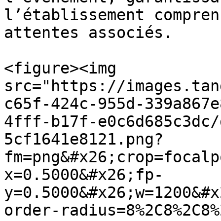
l’établissement compren
attentes associés.

<figure><img 
src="https://images.tan
c65f-424c-955d-339a867e
4fff-b17f-e0c6d685c3dc/
5cf1641e8121.png?
fm=png&#x26;crop=focalp
x=0.5000&#x26;fp-
y=0.5000&#x26;w=1200&#x
order-radius=8%2C8%2C8%