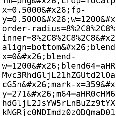
fm=png&#x26;crop=focalp
x=0.5000&#x26;fp-
y=0.5000&#x26;w=1200&#x
order-radius=8%2C8%2C8%
inner=8%2C8%2C8%2C8&#x2
align=bottom&#x26;blend
x=0&#x26;blend-
w=1200&#x26;blend64=aHR
Mvc3RhdGljL21hZGUtd2l0a
cG5n&#x26;mark-x=359&#x
y=271&#x26;m64=aHR0cHM6
hdGljL2JsYW5rLnBuZz9tYX
kNGRjc0NDImdz0zODQmaD01