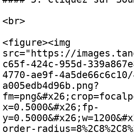
<br>

<figure><img 
src="https://images.tan
c65f-424c-955d-339a867e
4770-ae9f-4a5de66c6c10/
a005edb4d96b.png?
fm=png&#x26;crop=focalp
x=0.5000&#x26;fp-
y=0.5000&#x26;w=1200&#x
order-radius=8%2C8%2C8%