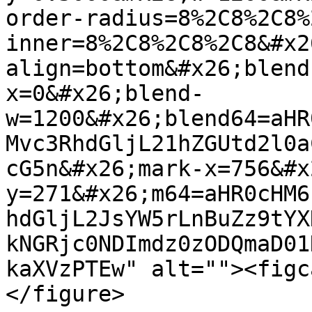
order-radius=8%2C8%2C8%
inner=8%2C8%2C8%2C8&#x2
align=bottom&#x26;blend
x=0&#x26;blend-
w=1200&#x26;blend64=aHR
Mvc3RhdGljL21hZGUtd2l0a
cG5n&#x26;mark-x=756&#x
y=271&#x26;m64=aHR0cHM6
hdGljL2JsYW5rLnBuZz9tYX
kNGRjc0NDImdz0zODQmaD01
kaXVzPTEw" alt=""><figc
</figure>
