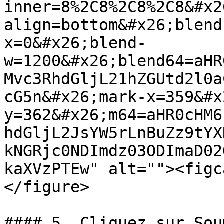
inner=8%2C8%2C8%2C8&#x2
align=bottom&#x26;blend
x=0&#x26;blend-
w=1200&#x26;blend64=aHR
Mvc3RhdGljL21hZGUtd2l0a
cG5n&#x26;mark-x=359&#x
y=362&#x26;m64=aHR0cHM6
hdGljL2JsYW5rLnBuZz9tYX
kNGRjc0NDImdz03ODImaD02
kaXVzPTEw" alt=""><figc
</figure>

#### 5. Cliquez sur Sou