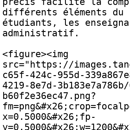
précis facilite la comp
différents éléments du 
étudiants, les enseigna
administratif.

<figure><img 
src="https://images.tan
c65f-424c-955d-339a867e
4219-8e7d-3b183e7a786b/
b60f2e36ec47.png?
fm=png&#x26;crop=focalp
x=0.5000&#x26;fp-
y=0.5000&#x26;w=1200&#x