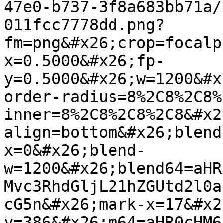
47e0-b737-3f8a683bb71a/
011fcc7778dd.png?
fm=png&#x26;crop=focalp
x=0.5000&#x26;fp-
y=0.5000&#x26;w=1200&#x
order-radius=8%2C8%2C8%
inner=8%2C8%2C8%2C8&#x2
align=bottom&#x26;blend
x=0&#x26;blend-
w=1200&#x26;blend64=aHR
Mvc3RhdGljL21hZGUtd2l0a
cG5n&#x26;mark-x=17&#x2
y=386&#x26;m64=aHR0cHM6